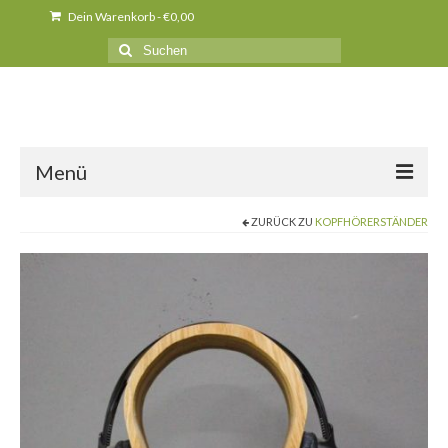
Dein Warenkorb
-
€
0,00
Suche
nach:
Menü
ZURÜCK ZU
KOPFHÖRERSTÄNDER
Über uns
News
Produkte
Kurse
Unser Holz
Presse