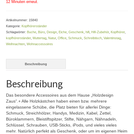
12 Minuten erneut.
Artikelnummer:
15840
Kategorie:
Kopfhörerständer
Schlagwörter:
Buche
,
Büro
,
Design
,
Eiche
,
Geschenk
,
hifi
,
Hifi-Zubehör
,
Kopfhörer
,
kopfhörerständer
,
Muttertag
,
Natur
,
Office
,
Schmuck
,
Schreibtisch
,
Valentinstag
,
Weihnachten
,
Wohnaccessoires
Beschreibung
Beschreibung
Das besondere Accessoires aus dem Hause „Holzdesign
Zaus“.+ Alle Holzkästchen haben einen bzw. mehrere
eingelassene Schübe, die Platz bieten für allerlei Dinge:
Schmuck, Streichhölzer, Handys, Medizin, Kabel, Zettel,
Büroklammern, Bleistiftspitzer, Stifte, Nähgarn, Nähnadeln,
Schlüssel, Schrauben, USB-Sticks, iPods, und vieles vieles
mehr. Natürlich perfekt als Geschenk, oder um im eigenen Heim