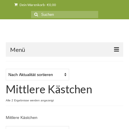
Dein Warenkorb
-
€
0,00
Suche
nach:
Menü
Über uns
News
Mittlere Kästchen
Produkte
Kurse
Nach
Alle 2 Ergebnisse werden angezeigt
Aktualität
Unser Holz
sortiert
Mittlere Kästchen
Presse