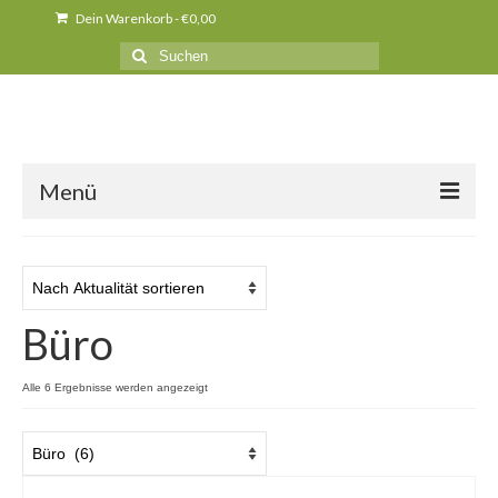
Dein Warenkorb
-
€
0,00
Suche
nach:
Menü
Über uns
News
Büro
Produkte
Kurse
Nach
Alle 6 Ergebnisse werden angezeigt
Aktualität
Unser Holz
sortiert
Presse