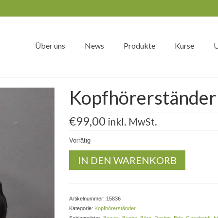
Über uns
News
Produkte
Kurse
U
Kopfhörerständer 
€
99,00
inkl. MwSt.
Vorrätig
Kopfhörerständer
IN DEN WARENKORB
aus
Buche-
Erle
Menge
Artikelnummer:
15836
Kategorie:
Kopfhörerständer