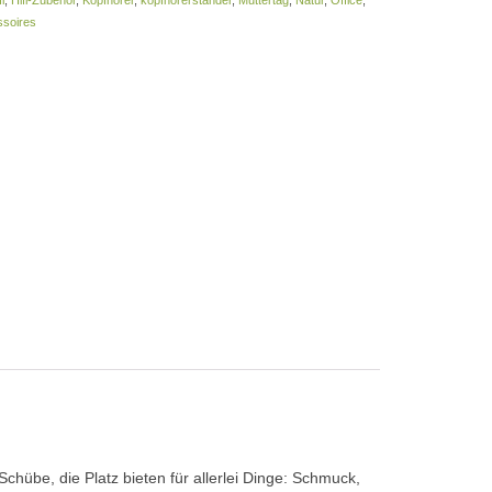
fi
,
Hifi-Zubehör
,
Kopfhörer
,
kopfhörerständer
,
Muttertag
,
Natur
,
Office
,
soires
übe, die Platz bieten für allerlei Dinge: Schmuck,