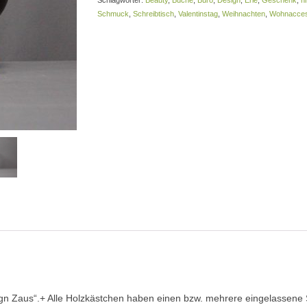
Schlagwörter:
Beauty
,
Buche
,
Büro
,
Design
,
Erle
,
Geschenk
,
hi
Schmuck
,
Schreibtisch
,
Valentinstag
,
Weihnachten
,
Wohnacces
Zaus“.+ Alle Holzkästchen haben einen bzw. mehrere eingelassene Sch