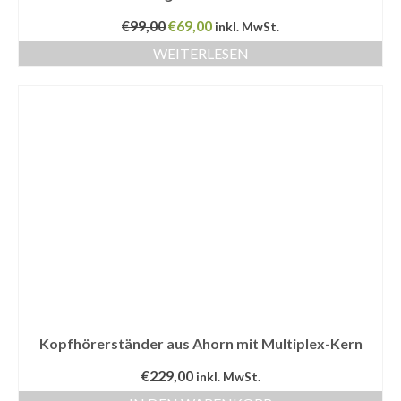
Ursprünglicher
Aktueller
€
99,00
€
69,00
inkl. MwSt.
Preis
Preis
WEITERLESEN
war:
ist:
€99,00
€69,00.
Kopfhörerständer aus Ahorn mit Multiplex-Kern
€
229,00
inkl. MwSt.