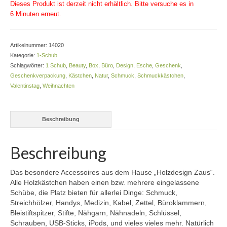
Dieses Produkt ist derzeit nicht erhältlich. Bitte versuche es in
Kontakt
6 Minuten erneut.
Shop
Artikelnummer:
14020
Kategorie:
1-Schub
Schlagwörter:
1 Schub
,
Beauty
,
Box
,
Büro
,
Design
,
Esche
,
Geschenk
,
Geschenkverpackung
,
Kästchen
,
Natur
,
Schmuck
,
Schmuckkästchen
,
Valentinstag
,
Weihnachten
Beschreibung
Beschreibung
Das besondere Accessoires aus dem Hause „Holzdesign Zaus“.
Alle Holzkästchen haben einen bzw. mehrere eingelassene
Schübe, die Platz bieten für allerlei Dinge: Schmuck,
Streichhölzer, Handys, Medizin, Kabel, Zettel, Büroklammern,
Bleistiftspitzer, Stifte, Nähgarn, Nähnadeln, Schlüssel,
Schrauben, USB-Sticks, iPods, und vieles vieles mehr. Natürlich