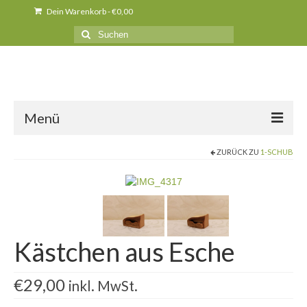
Dein Warenkorb
-
€
0,00
Suche
nach:
Menü
ZURÜCK ZU
1-SCHUB
Über uns
News
Produkte
Kurse
Kästchen aus Esche
Unser Holz
€
29,00
inkl. MwSt.
Presse