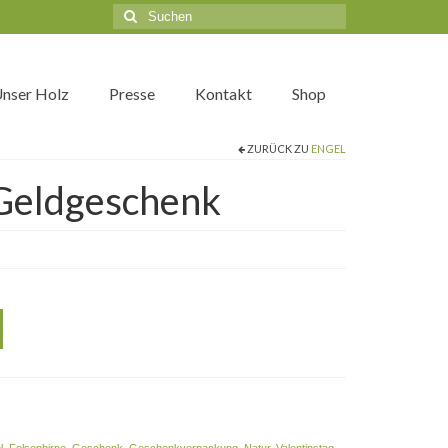
Suche
nach:
nser Holz
Presse
Kontakt
Shop
ZURÜCK ZU
ENGEL
 Geldgeschenk