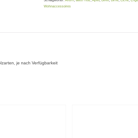
Schlagwörter:
Ahorn
,
altes Holz
,
Apfel
,
Birke
,
Birne
,
Eiche
,
Enge
Wohnaccessoires
zarten, je nach Verfügbarkeit