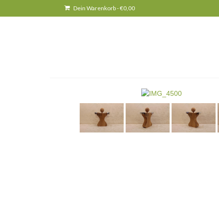
Dein Warenkorb
-
€
0,00