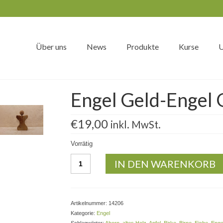
Über uns
News
Produkte
Kurse
U
Engel Geld-Engel
€
19,00
inkl. MwSt.
Vorrätig
Engel
IN DEN WARENKORB
Geld-
Engel
Geldgeschenk
Menge
Artikelnummer:
14206
Kategorie:
Engel