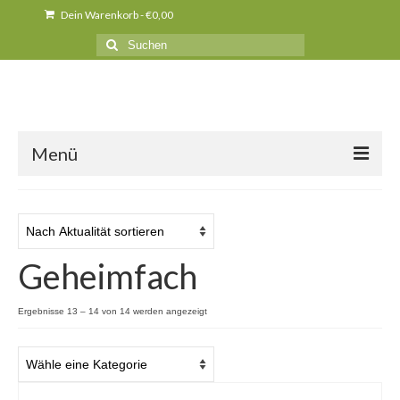
Dein Warenkorb
-
€
0,00
Suche
nach:
Menü
Über uns
News
Geheimfach
Produkte
Kurse
Nach
Ergebnisse 13 – 14 von 14 werden angezeigt
Aktualität
Unser Holz
sortiert
Presse